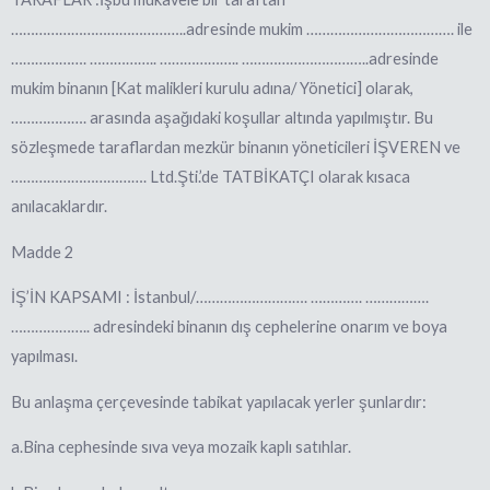
……………………………………..adresinde mukim ………………………………. ile
………………. …………….. ……………….. …………………………..adresinde
mukim binanın [Kat malikleri kurulu adına/ Yönetici] olarak,
………………. arasında aşağıdaki koşullar altında yapılmıştır. Bu
sözleşmede taraflardan mezkür binanın yöneticileri İŞVEREN ve
……………………………. Ltd.Şti.’de TATBİKATÇI olarak kısaca
anılacaklardır.
Madde 2
İŞ’İN KAPSAMI : İstanbul/………………………. …………. …………….
……………….. adresindeki binanın dış cephelerine onarım ve boya
yapılması.
Bu anlaşma çerçevesinde tabikat yapılacak yerler şunlardır:
a.Bina cephesinde sıva veya mozaik kaplı satıhlar.