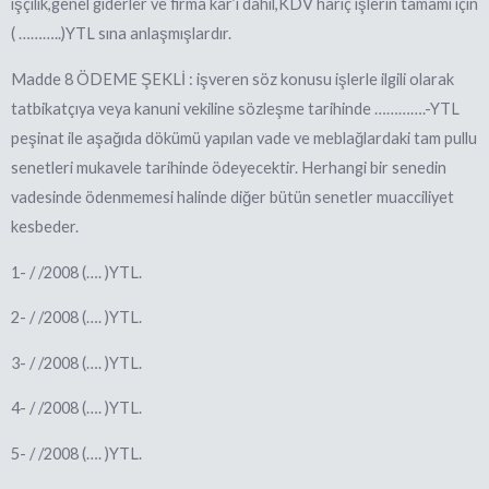
işçilik,genel giderler ve firma kar’ı dahil,KDV hariç işlerin tamamı için
( ………..)YTL sına anlaşmışlardır.
Madde 8 ÖDEME ŞEKLİ : işveren söz konusu işlerle ilgili olarak
tatbikatçıya veya kanuni vekiline sözleşme tarihinde ………….-YTL
peşinat ile aşağıda dökümü yapılan vade ve meblağlardaki tam pullu
senetleri mukavele tarihinde ödeyecektir. Herhangi bir senedin
vadesinde ödenmemesi halinde diğer bütün senetler muacciliyet
kesbeder.
1- / /2008 (…. )YTL.
2- / /2008 (…. )YTL.
3- / /2008 (…. )YTL.
4- / /2008 (…. )YTL.
5- / /2008 (…. )YTL.