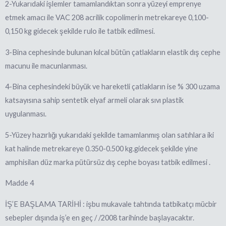
2-Yukarıdaki işlemler tamamlandıktan sonra yüzeyi emprenye
etmek amacı ile VAC 208 acrilik copolimerin metrekareye 0,100-
0,150 kg gidecek şekilde rulo ile tatbik edilmesi.
3-Bina cephesinde bulunan kılcal bütün çatlakların elastik dış cephe
macunu ile macunlanması.
4-Bina cephesindeki büyük ve hareketli çatlakların ise % 300 uzama
katsayısına sahip sentetik elyaf armeli olarak sıvı plastik
uygulanması.
5-Yüzey hazırlığı yukarıdaki şekilde tamamlanmış olan satıhlara iki
kat halinde metrekareye 0.350-0.500 kg.gidecek şekilde yine
amphisilan düz marka pütürsüz dış cephe boyası tatbik edilmesi .
Madde 4
İŞ’E BAŞLAMA TARİHİ : işbu mukavale tahtında tatbikatçı mücbir
sebepler dışında iş’e en geç / /2008 tarihinde başlayacaktır.