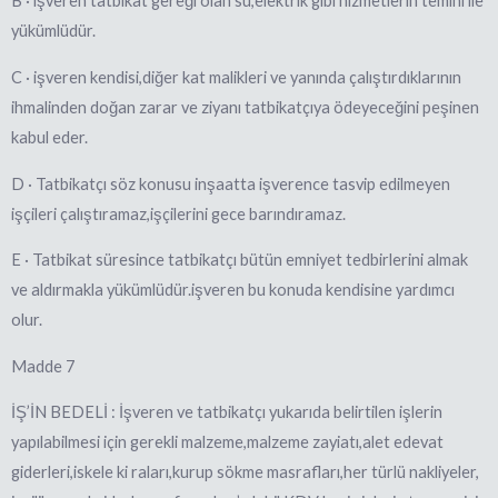
B · işveren tatbikat gereği olan su,elektrik gibi hizmetlerin temini ile
yükümlüdür.
C · işveren kendisi,diğer kat malikleri ve yanında çalıştırdıklarının
ihmalinden doğan zarar ve ziyanı tatbikatçıya ödeyeceğini peşinen
kabul eder.
D · Tatbikatçı söz konusu inşaatta işverence tasvip edilmeyen
işçileri çalıştıramaz,işçilerini gece barındıramaz.
E · Tatbikat süresince tatbikatçı bütün emniyet tedbirlerini almak
ve aldırmakla yükümlüdür.işveren bu konuda kendisine yardımcı
olur.
Madde 7
İŞ’İN BEDELİ : İşveren ve tatbikatçı yukarıda belirtilen işlerin
yapılabilmesi için gerekli malzeme,malzeme zayiatı,alet edevat
giderleri,iskele ki raları,kurup sökme masrafları,her türlü nakliyeler,