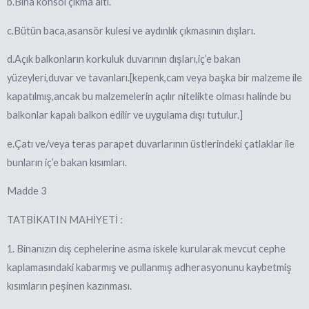
b.Bina konsol çıkma altı.
c.Bütün baca,asansör kulesi ve aydınlık çıkmasının dışları.
d.Açık balkonların korkuluk duvarının dışları,iç’e bakan
yüzeyleri,duvar ve tavanları.[kepenk,cam veya başka bir malzeme ile
kapatılmış,ancak bu malzemelerin açılır nitelikte olması halinde bu
balkonlar kapalı balkon edilir ve uygulama dışı tutulur.]
e.Çatı ve/veya teras parapet duvarlarının üstlerindeki çatlaklar ile
bunların iç’e bakan kısımları.
Madde 3
TATBİKATIN MAHİYETİ :
1. Binanızın dış cephelerine asma iskele kurularak mevcut cephe
kaplamasındaki kabarmış ve pullanmış adherasyonunu kaybetmiş
kısımların peşinen kazınması.