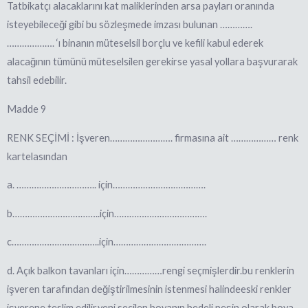
Tatbikatçı alacaklarını kat maliklerinden arsa payları oranında
isteyebileceği gibi bu sözleşmede imzası bulunan ………….
………………. ‘ı binanın müteselsil borçlu ve kefili kabul ederek
alacağının tümünü müteselsilen gerekirse yasal yollara başvurarak
tahsil edebilir.
Madde 9
RENK SEÇİMİ : İşveren……………………. firmasına ait ……………… renk
kartelasından
a. ………………………….. için……………………………….
b……………………………..için……………………………….
c……………………………..için……………………………….
d. Açık balkon tavanları için……………rengi seçmişlerdir.bu renklerin
işveren tarafından değiştirilmesinin istenmesi halindeeski renkler
işverene teslim edilir,yeni seçilen boyanın bedeli peşin olarak boya