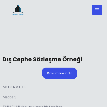
Dış Cephe Sözleşme Örneği
Dokümanı Indir
M U K A V E L E
Madde 1
TARAFLAR :İşbu mukavele bir taraftan