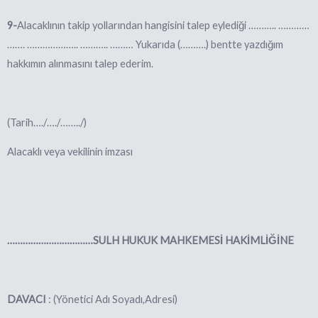
9-
Alacaklının takip yollarından hangisini talep eylediği ……….. …………
……. ……………….. ……….. ……… Yukarıda (……….) bentte yazdığım
hakkımın alınmasını talep ederim.
(Tarih…./…./…….
./)
Alacaklı veya vekilinin imzası
……………………………SULH HUKUK MAHKEMESİ HAKİMLİĞİNE
DAVACI
: (Yönetici Adı Soyadı,Adresi)