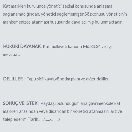
Kat malikleri kurulunca yönetici seçimi konusunda anlaşma
sağlanamadığından, yönetici seçilememiştir.Sözkonusu yöneticinin
mahkemenizce atanması hususunda dava açılmış bulunmaktadır.
HUKUKİ DAYANAK
: Kat mülkiyeti kanunu Md.33,34 ve ilgili
mevzuat.
DELİLLER
:
Tapu sicil kaydı,yönetim planı ve diğer deliller.
SONUÇ VE İSTEK
: Paydaşı bulunduğum
ana gayrimenkule kat
malikleri arasından veya dışarıdan bir yönetici atanmasını arz ve
talep
ederim.(Tarih…../…../…….)