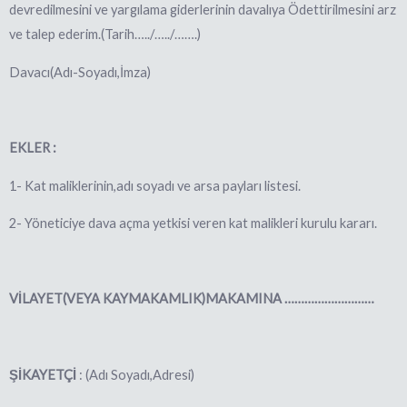
devredilmesini ve yargılama giderlerinin davalı
ya Ödettirilmesini arz
ve talep
ederim.(Tarih…../…../…….)
Davacı(Adı-Soyadı,İmza)
EKLER :
1- Kat maliklerinin,adı soyadı ve arsa payları listesi.
2- Yöneticiye dava açma yetkisi veren kat malikleri kurulu kararı.
VİLAYET(VEYA KAYMAKAMLIK)MAKAMINA ………………………
ŞİKAYETÇİ
: (Adı Soyadı,Adresi)