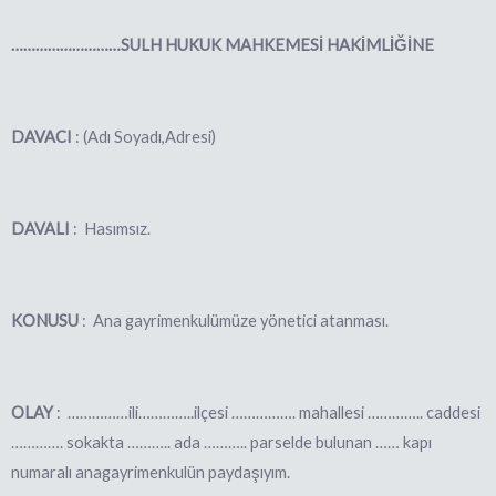
………………………SULH HUKUK MAHKEMESİ HAKİMLİĞİNE
DAVACI
: (Adı Soyadı,Adresi)
DAVALI
:
Hasımsız.
KONUSU
: Ana gayrimenkulümüze
yönetici atanması.
OLAY
: ……………ili…………..ilçesi ……………. mahallesi ………….. caddesi
…………. sokakta ……….. ada ……….. parselde bulunan …
… kapı
numaralı anagayrimenkulün paydaşıyım.