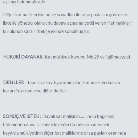
açılmış bulunmaktadır.
Diğer kat maliklerinin ad ve soyadları ile arsa paylarını gösteren
liste ile yönetici olarak bu davayı açmama yetki veren Kat malikleri
kurulunun kararı dilekçe ekinde sunulmuştur.
HUKUKİ DAYANAK
: Kat mülkiyeti kanunu Md.25 ve ilgili mevzuat.
DELİLLER
:
Tapu sicil kaydı,yönetim planı,kat malikleri kurulu
kararı,ihtarname ve diğer deliller.
SONUÇ VE İSTEK
: Davalı kat malikinin…….nolu bağımsız
bölümünün dava tarihindeki değeri
kendisin
e ödenmek
kaydıyla,mülkiyetinin diğer kat maliklerine arsa payları oranında