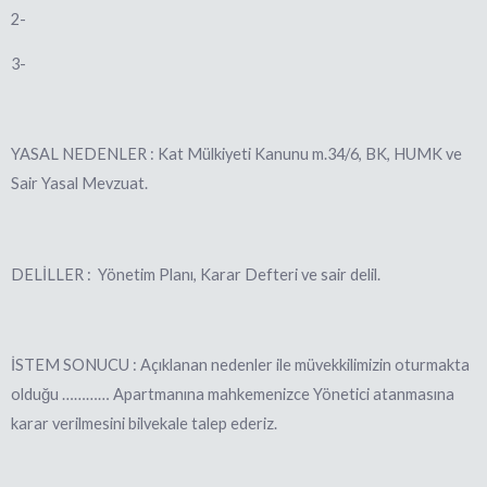
2-
3-
YASAL NEDENLER : Kat Mülkiyeti Kanunu m.34/6, BK, HU
MK ve
Sair Yasal Mevzuat.
DELİLLER :
Yönetim Planı, Karar Defteri ve sair delil.
İSTEM SONUCU : Açıklanan nedenler ile müvekkilimizin oturmakta
olduğu ………… Apartmanına mahkemenizce Yönetici atanmasına
karar verilm
esini bilvekale talep ederiz.