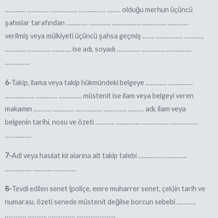
………… ………… …………… …………… …….. olduğu merhun üçüncü
şahıslar tarafından ………… ………… ……………. ………….. …………
verilmiş veya mülkiyeti üçüncü şahsa geçmiş ……. …………… ………..
………… …………. ……….. ise adı, soyadı …………. ………….. …………..
…………..
6
-Takip, ilama veya takip hükmündeki belgeye ………… …………..
…………….. ………… …………. müstenit ise ilam veya belgeyi veren
maka
mın ………. ………… …………… …………. ……… adı, ilam veya
belgenin tarihi, nosu ve özeti ……….. ………….. ……………. ……………
……………
7-
Adi veya hasılat kiralarına ait takip talebi …………. …………..
…………… ……….. ………….
8-
Tevdi edilen senet (poliçe, emre muharrer senet, çek)in tarih ve
num
arası, özeti senede müstenit değilse borcun sebebi ………..
………… ……….. …………… ………………….