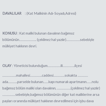
DAVALILAR
: (Kat Malikinin Adı-Soyadı,Adresi)
KONUSU
: Kat maliki bulunan davalının bağımsız
bölümünün……………….. (çekilmez hal
yazılır)…………….sebebiyle
mülkiyet hakkını
n devri.
OLAY
: Yöneticisi bulunduğum……………ili…………..ilçesi
…………….mahallesi…………..caddesi………….sokakta …………
ada………..parselde bulunan……kapı numaralı apartmanın……nolu
bağımsız bölüm maliki olan davalının, …………….(çekilmez hal yazılır)
……………sebebiyle,bağımsız bölümünün diğer kat maliklerine arsa
payları oranında mülkiyet hakkının devredilmesi için işbu dava