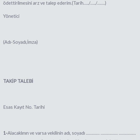
ödettirilmesini arz ve talep ederim.(Tarih…../…../…….)
Yönetici
(Adı-Soyadı,İmza)
TAKİP TALEBİ
Esas Kayıt
No. Tarihi
1-
Alacaklının ve varsa vekilinin adı, soyadı ………… …………… ……………