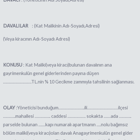
DAVALILAR
: (Kat Malikinin Adı-Soyadı,Adresi)
(Veya kiracının Adı-Soyadı Adresi)
KONUSU
: Kat Maliki(veya kiracı)bulunan davalının ana
gayrimenkulün genel giderlerinden payına düşen
…………………….TL.nin % 10 Gecikme zammıyla tahsilinin sağlanması.
OLAY
:Yöneticisi bunduğum…………………..ili………………………ilçesi
………..mahallesi ………….. caddesi ……………. sokakta ……ada ………..
parselde bulunan ……kapı numaralı apartmanın ….nolu bağımsız
bölüm maliki(veya kiracı)olan davalı Anagayrimenkulün genel gider