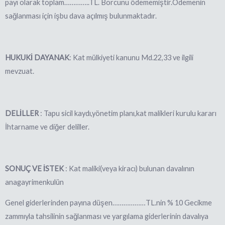
payı olarak toplam…………..TL. Borcunu ödememiştir.Ödemenin
sağlanması için işbu dava açılmış bulunmaktadır.
HUKUKİ DAYANAK
: Kat mülkiyeti kanunu Md.22,33 ve ilgili
mevzuat.
DELİLLER
: Tapu sicil kaydı,yönetim planı,kat malikleri kurulu kararı
İhtarname ve diğer deliller.
SONUÇ VE İSTEK
: Kat maliki(veya kiracı) bulunan davalının
anagayrimenkulün
Genel giderlerinden payına düşen………………TL.nin % 10 Gecikme
zammıyla tahsilinin sağlanması ve yargılama giderlerinin davalıya