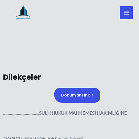
Dilekçeler
Dokümanı Indir
…………………………..SULH HUKUK MAHKEMESİ HAKİMLİĞİNE
DAVACI
: (Yöneticinin Adı Soyadı,Adresi)