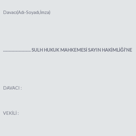
Davacı(Adı-Soyadı,İmza)
…………………….
SULH HUKUK MAHKEMESİ SAYIN HAKİMLİĞİ’NE
DAVACI :
VEKİLİ :