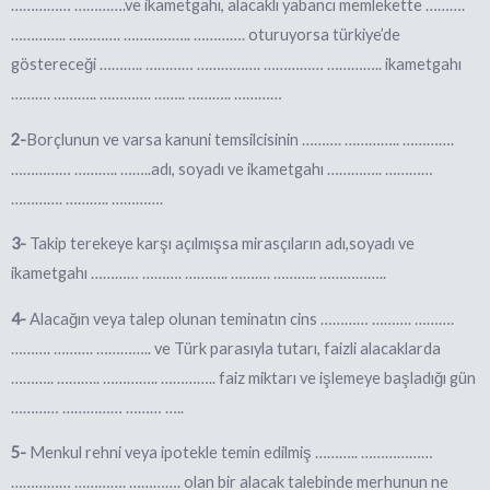
…………… ………….ve ikametgahı, alacaklı yabancı memlekette ……….
………….. …………. …………….. …………. oturuyorsa türkiye’de
göstereceği ……….. ………… ……………. …………… ………….. ikametgahı
………. ……….. …………. …….. ……….. …………
2-
Borçlunun ve varsa kanuni temsilcisinin ………. ………….. ………….
…………… ……….. ……..adı, soyadı ve ikametgahı ………….. …………
…………. ……….. ………….
3-
Takip
terekeye karşı açılmışsa mirasçıların adı,soyadı ve
ikametgahı ………… ………. ……….
. ………. ……….. ……………..
4-
Alacağın veya talep olunan teminatın cins ………… ………. ……….
………. ………. ………….. ve Türk parasıyla tutarı, faizli alacaklarda
……….. ……….. ………….. ………….. faiz miktarı ve işlemeye başladığı gün
………… …………… ……… …..
5-
Menkul rehni veya ipotekle
temin edilmiş ……….. ………………
…………… …………. …………. olan bir alacak talebinde merhunun ne