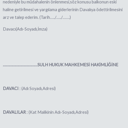
nedeniyle bu müdahalenin önlenmesi,söz konusu balkonun eski
haline getirilmesi ve yargılama giderlerinin Davalı
ya ödettirilmesini
arz ve talep ederim.
(Tarih…../…../…….)
Davacı(Adı-Soyadı,İmza)
……………………………SULH HUKUK MAHKEMESİ HAKİMLİĞİNE
DAVACI
: (Adı Soyadı,Adresi)
DAVALILAR
: (Kat Malikinin Adı-Soyadı,Adresi)