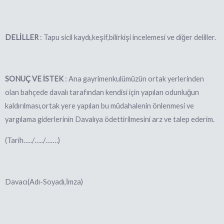
DELİLLER
: Tapu sicil kaydı,keşif,bilirkişi incelemesi ve diğer deliller.
SONUÇ VE İSTEK
: Ana gayrimenkulümüzün
ortak yerlerinden
olan bahçede davalı tarafından kendisi için yapılan odunluğun
kaldırılması,ortak yere yapılan bu müdahalenin önlenmesi ve
yargılama giderlerinin Davalıya ödettirilme
sini arz ve talep ederim.
(Tarih…../…../…….)
Davacı(Adı-Soyadı,İmza)