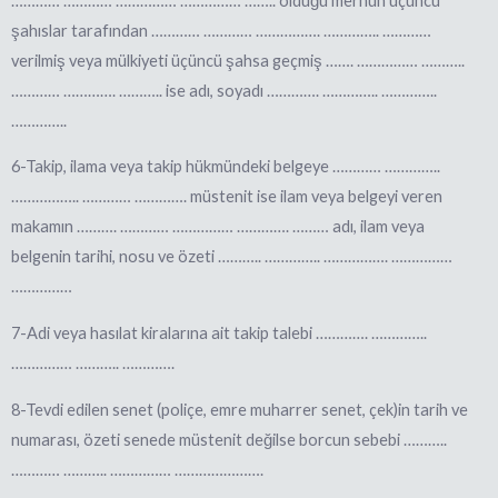
………… ………… …………… …………… …….. olduğu merhun üçüncü
şahıslar tarafından ………… ………… ……………. ………….. …………
verilmiş veya mülkiyeti üçüncü şahsa geçmiş ……. …………… ………..
………… …………. ……….. ise adı, soyadı …………. ………….. …………..
…………..
6-Takip, ilama veya takip hükmündeki belgeye ………… …………..
…………….. ………… …………. müstenit ise ilam veya belgeyi veren
makamın ………. ………… …………… …………. ……… adı, ilam veya
belgenin tarihi, nosu ve özeti ……….. ………….. ……………. ……………
……………
7-Adi veya hasılat kiralarına ait takip talebi …………. …………..
…………… ……….. ………….
8-Tevdi edilen senet (poliçe, emre muharrer senet, çek)in tarih ve
numarası, özeti senede müstenit değilse borcun sebebi ………..
………… ……….. …………… ………………….