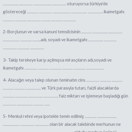
………….. …………. …………….. …………. oturuyorsa türkiye’de
göstereceği ……….. ………… ……………. …………… ………….. ikametgahı
………. ……….. …………. …….. ……….. …………
2-Borçlunun ve varsa kanuni temsilcisinin ………. ………….. ………….
…………… ……….. ……..adı, soyadı ve ikametgahı ………….. …………
…………. ……….. ………….
3- Takip terekeye karşı açılmışsa mirasçıların adı,soyadı ve
ikametgahı ………… ………. ……….. ………. ……….. ……………..
4- Alacağın veya talep olunan teminatın cins ………… ………. ……….
………. ………. ………….. ve Türk parasıyla tutarı, faizli alacaklarda
……….. ……….. ………….. ………….. faiz miktarı ve işlemeye başladığı gün
………… …………… ……… …..
5- Menkul rehni veya ipotekle temin edilmiş ……….. ………………
…………… …………. …………. olan bir alacak talebinde merhunun ne