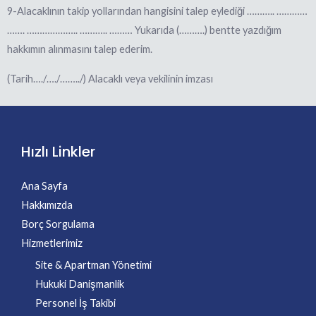
9-Alacaklının takip yollarından hangisini talep eylediği ……….. …………
……. ……………….. ……….. ……… Yukarıda (……….) bentte yazdığım
hakkımın alınmasını talep ederim.
(Tarih…./…./……../) Alacaklı veya vekilinin imzası
Hızlı Linkler
Ana Sayfa
Hakkımızda
Borç Sorgulama
Hizmetlerimiz
Site & Apartman Yönetimi
Hukuki Danişmanlik
Personel İş Takibi